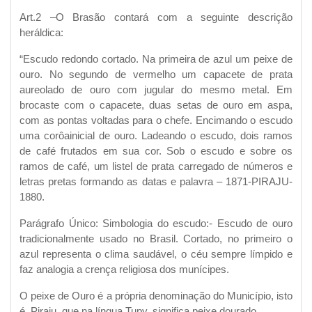
Art.2 –O Brasão contará com a seguinte descrição
heráldica:
“Escudo redondo cortado. Na primeira de azul um peixe de
ouro. No segundo de vermelho um capacete de prata
aureolado de ouro com jugular do mesmo metal. Em
brocaste com o capacete, duas setas de ouro em aspa,
com as pontas voltadas para o chefe. Encimando o escudo
uma corôainicial de ouro. Ladeando o escudo, dois ramos
de café frutados em sua cor. Sob o escudo e sobre os
ramos de café, um listel de prata carregado de números e
letras pretas formando as datas e palavra – 1871-PIRAJU-
1880.
Parágrafo Único: Simbologia do escudo:- Escudo de ouro
tradicionalmente usado no Brasil. Cortado, no primeiro o
azul representa o clima saudável, o céu sempre límpido e
faz analogia a crença religiosa dos munícipes.
O peixe de Ouro é a própria denominação do Município, isto
é, Piraju, que na língua Tupy, significa peixe dourado.