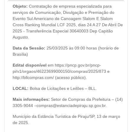
Objeto:
Contratação de empresa especializada para
serviços de Comunicação, Divulgação e Premiação do
Evento Sul Americano de Canoagem Slalom E Slalom
Cross Ranking Mundial LCF 2025, dias 24 A 27 De Abril De
2025 - Transferência Especial 30640003 Dep Capitão
Augusto.
Data da Sessão:
25/03/2025 às 09:00 horas (horário de
Brasília)
Edital disponível
em
https://pncp.gov.br/pncp-
pi/v1/orgaos/46223699000150/compras/2025/873
e
http://bllcompras.com/ (acesso público).
LOCAL:
Bolsa de Licitações e Leilões – BLL.
Mais informações:
Setor de Compras da Prefeitura – (14)
3305-9044 –compras@estanciadepiraju.sp.gov.br.
Município da Estância Turística de Piraju/SP, 13 de março
de 2025.