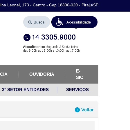
iba Leonel, 173 - Centro - Cep 18800-020 - Piraju/SP
E-
CIA
OUVIDORIA
SIC
3° SETOR ENTIDADES
SERVIÇOS