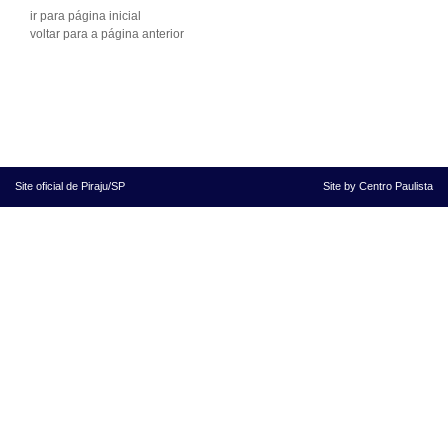
ir para página inicial
voltar para a página anterior
Site oficial
de Piraju/SP
Site by Centro Paulista