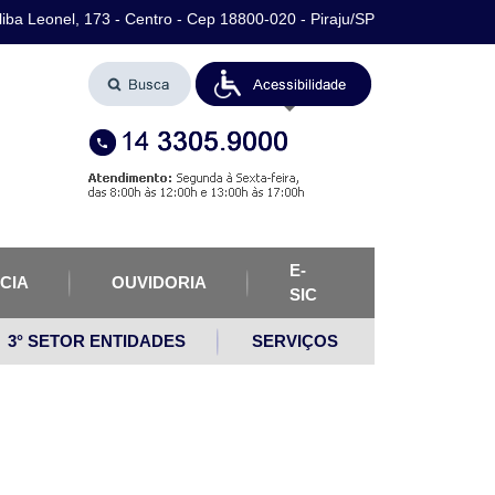
iba Leonel, 173 - Centro - Cep 18800-020 - Piraju/SP
E-
CIA
OUVIDORIA
SIC
3° SETOR ENTIDADES
SERVIÇOS