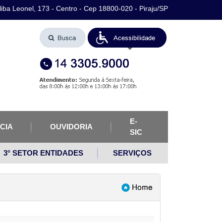
iba Leonel, 173 - Centro - Cep 18800-020 - Piraju/SP
E-
CIA
OUVIDORIA
SIC
3° SETOR ENTIDADES
SERVIÇOS