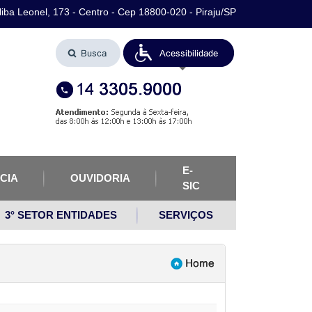
iba Leonel, 173 - Centro - Cep 18800-020 - Piraju/SP
E-
CIA
OUVIDORIA
SIC
3° SETOR ENTIDADES
SERVIÇOS