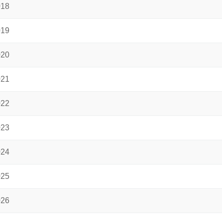
018
019
020
021
022
023
024
025
026