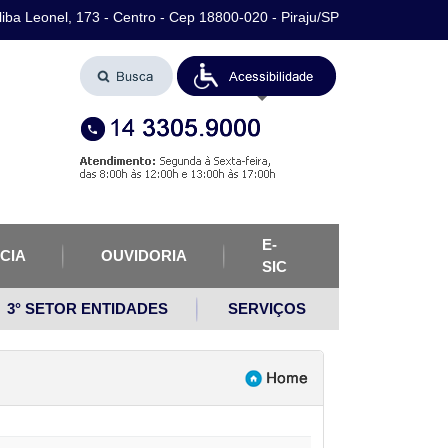
iba Leonel, 173 - Centro - Cep 18800-020 - Piraju/SP
E-
CIA
OUVIDORIA
SIC
3° SETOR ENTIDADES
SERVIÇOS