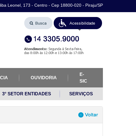
iba Leonel, 173 - Centro - Cep 18800-020 - Piraju/SP
E-
CIA
OUVIDORIA
SIC
3° SETOR ENTIDADES
SERVIÇOS