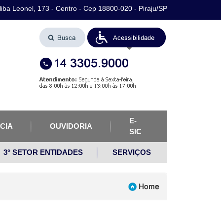
iba Leonel, 173 - Centro - Cep 18800-020 - Piraju/SP
E-
CIA
OUVIDORIA
SIC
3° SETOR ENTIDADES
SERVIÇOS