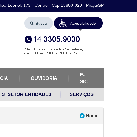
iba Leonel, 173 - Centro - Cep 18800-020 - Piraju/SP
E-
CIA
OUVIDORIA
SIC
3° SETOR ENTIDADES
SERVIÇOS