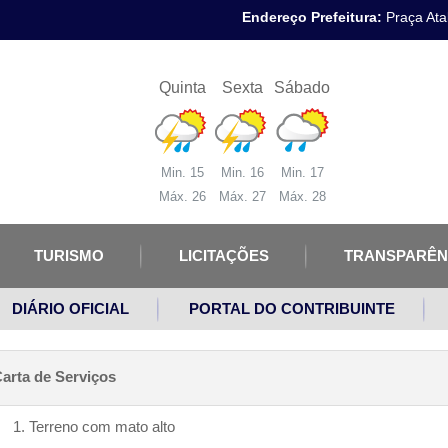
Endereço Prefeitura:
Praça Atal
Quinta
Sexta
Sábado
Min. 15
Min. 16
Min. 17
Máx. 26
Máx. 27
Máx. 28
TURISMO
LICITAÇÕES
TRANSPARÊN
DIÁRIO OFICIAL
PORTAL DO CONTRIBUINTE
arta de Serviços
1. Terreno com mato alto