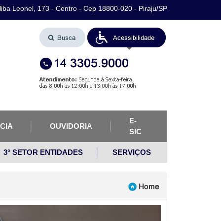
iba Leonel, 173 - Centro - Cep 18800-020 - Piraju/SP
E-
CIA
OUVIDORIA
SIC
3° SETOR ENTIDADES
SERVIÇOS