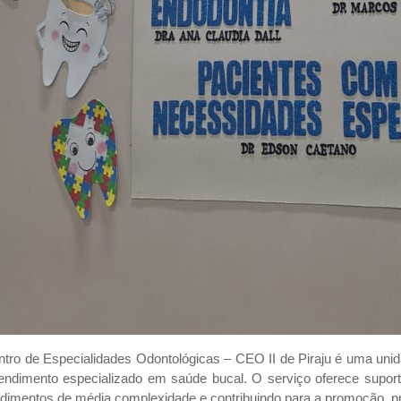
tro de Especialidades Odontológicas – CEO II de Piraju é uma uni
endimento especializado em saúde bucal. O serviço oferece supor
dimentos de média complexidade e contribuindo para a promoção, p