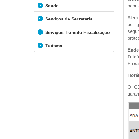
popul
Saúde
Além 
Serviços de Secretaria
por g
segu
Serviços Transito Fiscalização
próte
Turismo
Ende
Telef
E-mai
Horár
O CE
garan