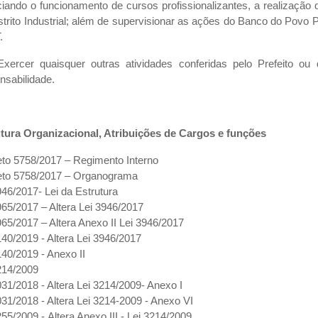
ciando o funcionamento de cursos profissionalizantes, a realização
strito Industrial; além de supervisionar as ações do Banco do Povo 
.
Exercer quaisquer outras atividades conferidas pelo Prefeito o
nsabilidade.
tura Organizacional, Atribuições de Cargos e funções ​
to 5758/2017 – Regimento Interno
eto 5758/2017 – Organograma
946/2017- Lei da Estrutura
965/2017 – Altera Lei 3946/2017
965/2017 – Altera Anexo II Lei 3946/2017
140/2019 - Altera Lei 3946/2017
140/2019 - Anexo II
214/2009
031/2018 - Altera Lei 3214/2009- Anexo I
031/2018 - Altera Lei 3214-2009 - Anexo VI
255/2009 - Altera Anexo III - Lei 3214/2009