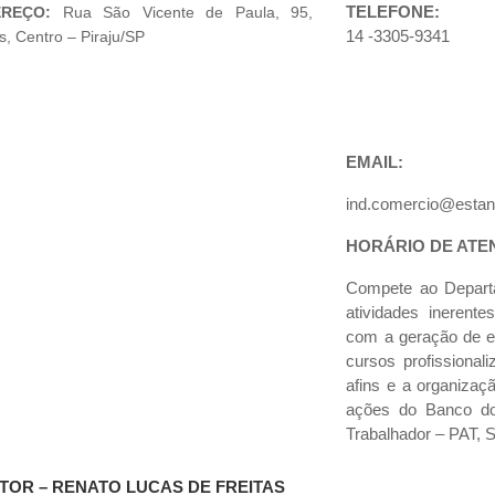
TELEFONE:
REÇO:
Rua São Vicente de Paula, 95,
14 -3305-9341
s, Centro – Piraju/SP
EMAIL:
ind.comercio@estanc
HORÁRIO DE ATE
Compete ao Departa
atividades inerent
com a geração de e
cursos profissional
afins e a organizaçã
ações do Banco do
Trabalhador – PAT, 
TOR – RENATO LUCAS DE FREITAS