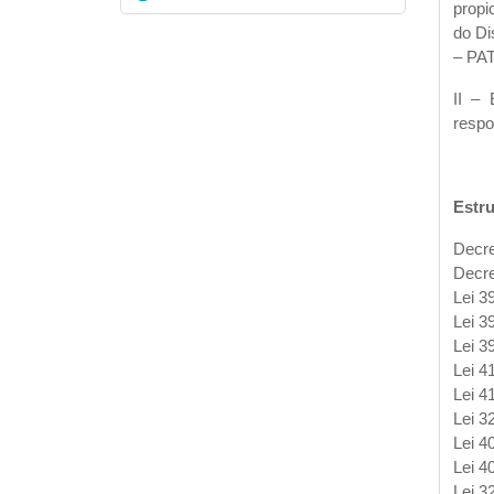
propi
do Di
– PAT
II – 
respo
Estru
Decre
Decr
Lei 3
Lei 3
Lei 3
Lei 4
Lei 4
Lei 3
Lei 4
Lei 4
Lei 3