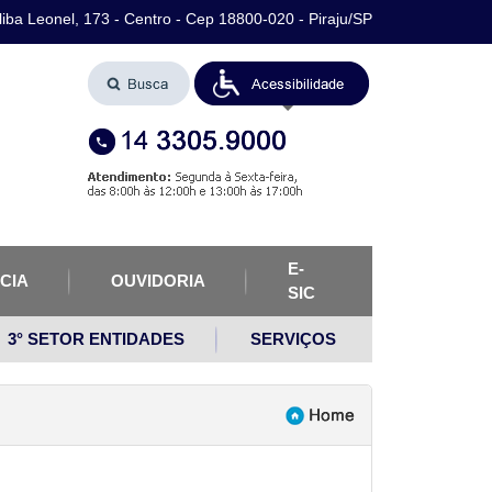
iba Leonel, 173 - Centro - Cep 18800-020 - Piraju/SP
E-
CIA
OUVIDORIA
SIC
3° SETOR ENTIDADES
SERVIÇOS