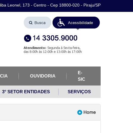
iba Leonel, 173 - Centro - Cep 18800-020 - Piraju/SP
E-
CIA
OUVIDORIA
SIC
3° SETOR ENTIDADES
SERVIÇOS