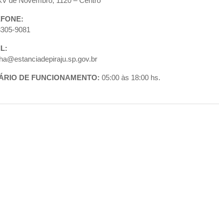
V de Novembro, 1120 – Centro
EFONE:
3305-9081
IL:
ha@estanciadepiraju.sp.gov.br
ÁRIO DE FUNCIONAMENTO:
05:00 às 18:00 hs.